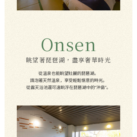
Onsen
眺望著琵琶湖，盡享奢華時光
從溫泉也能眺望壯麗的琵琶湖。
請泡著天然溫泉，享受輕鬆愜意的時光。
從露天浴池還可遠眺浮在琵琶湖中的“沖島”。